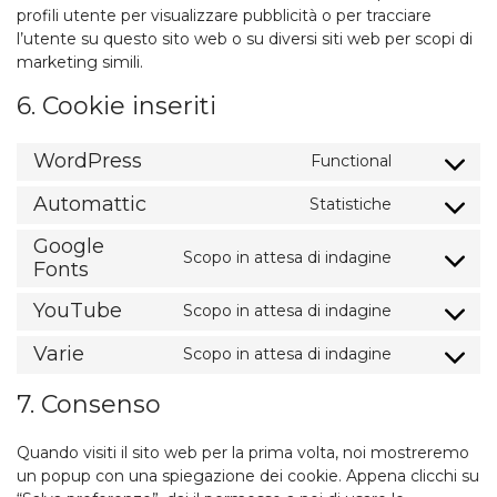
profili utente per visualizzare pubblicità o per tracciare
l’utente su questo sito web o su diversi siti web per scopi di
marketing simili.
6. Cookie inseriti
WordPress
Functional
Consent
to
Automattic
Statistiche
Consent
service
to
wordpress
Google
service
Scopo in attesa di indagine
Consent
Fonts
automattic
to
YouTube
service
Scopo in attesa di indagine
Consent
google-
to
Varie
Scopo in attesa di indagine
fonts
Consent
service
to
youtube
7. Consenso
service
varie
Quando visiti il sito web per la prima volta, noi mostreremo
un popup con una spiegazione dei cookie. Appena clicchi su